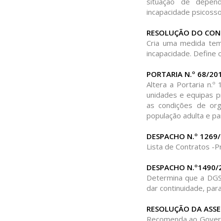
situação de depen
incapacidade psicossoc
RESOLUÇÃO DO CONSE
Cria uma medida temp
incapacidade. Define o
PORTARIA N.º 68/20
Altera a Portaria n.º
unidades e equipas 
as condições de or
população adulta e par
DESPACHO N.º 1269
Lista de Contratos -
DESPACHO N.º1490/
Determina que a DGS
dar continuidade, pa
RESOLUÇÃO DA ASSEM
Recomenda ao Governo