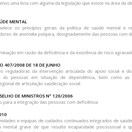
TERCEIRA IDADE
os uma lista com alguma da legislação que existe na área da de
LEGISLAÇÃO NA
ÁREA DA DOENÇA
SAÚDE MENTAL
MENTAL E
DEFICIÊNCIA
belece os princípios gerais da política de saúde mental e r
dores de anomalia psíquica, designadamente das pessoas com d
LISTA DE WEBSITES
DE INTERESSE
iminação em razão da deficiência e da existência de risco agrava
 407/2008 DE 18 DE JUNHO
es reguladoras da intervenção articulada do apoio social e d
dos às pessoas em situação de dependência, bem como as
egional de articulação saúde/ação social.
ELHO DE MINISTROS Nº 120/2006
o para a integração das pessoas com deficiência
010
unidades e equipas de cuidados continuados integrados de saúde
 mental grave de que resulte incapacidade psicossocial e 