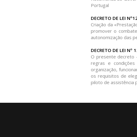
Portugal
DECRETO DE LEI Nº1
Criação da «Prestação
promover o combate à
autonomização das pe
DECRETO DE LEI Nº 
O presente decreto -
regras e condições 
organização, funcion
os requisitos de ele
piloto de assistência 