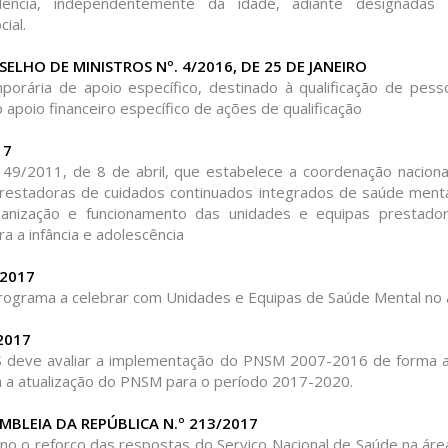
dência, independentemente da idade, adiante designada
ial.
LHO DE MINISTROS Nº. 4/2016, DE 25 DE JANEIRO
orária de apoio específico, destinado à qualificação de pess
 apoio financeiro específico de ações de qualificação
17
 149/2011, de 8 de abril, que estabelece a coordenação nacional
prestadoras de cuidados continuados integrados de saúde ment
ganização e funcionamento das unidades e equipas prestado
a a infância e adolescência
/2017
Programa a celebrar com Unidades e Equipas de Saúde Mental no
2017
 deve avaliar a implementação do PNSM 2007-2016 de forma a d
ra a atualização do PNSM para o período 2017-2020.
BLEIA DA REPÚBLICA N.º 213/2017
 o reforço das respostas do Serviço Nacional de Saúde na ár