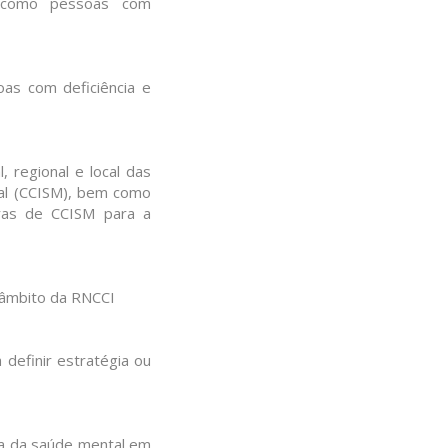
s como pessoas com
oas com deficiência e
, regional e local das
al (CCISM), bem como
ras de CCISM para a
 âmbito da RNCCI
efinir estratégia ou
ea da saúde mental em