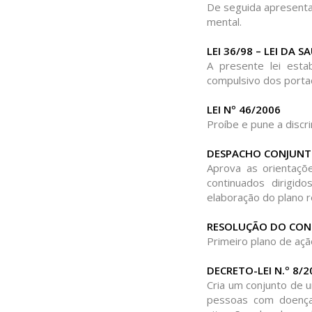
De seguida apresentam
mental.
LEI 36/98 – LEI DA 
A presente lei esta
compulsivo dos porta
LEI Nº 46/2006
Proíbe e pune a discr
DESPACHO CONJUNTO
Aprova as orientaçõ
continuados dirigi
elaboração do plano r
RESOLUÇÃO DO CONS
Primeiro plano de açã
DECRETO-LEI N.º 8/2
Cria um conjunto de 
pessoas com doença