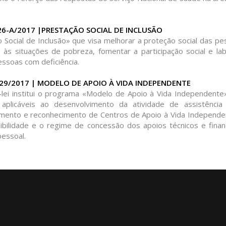
26-A/2017 |PRESTAÇÃO SOCIAL DE INCLUSÃO
 Social de Inclusão» que visa melhorar a proteção social das pe
s situações de pobreza, fomentar a participação social e labo
ssoas com deficiência.
129/2017 | MODELO DE APOIO À VIDA INDEPENDENTE
lei institui o programa «Modelo de Apoio à Vida Independente»
aplicáveis ao desenvolvimento da atividade de assistência 
amento e reconhecimento de Centros de Apoio à Vida Independ
gibilidade e o regime de concessão dos apoios técnicos e finan
pessoal.