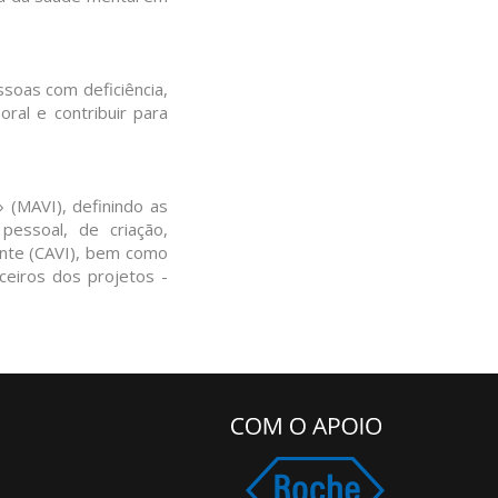
ssoas com deficiência,
ral e contribuir para
 (MAVI), definindo as
pessoal, de criação,
ente (CAVI), bem como
ceiros dos projetos -