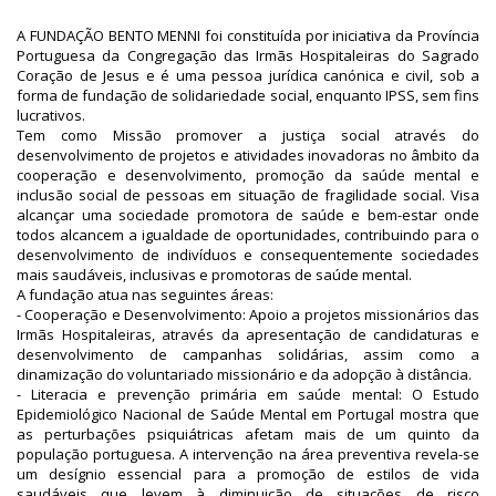
A FUNDAÇÃO BENTO MENNI foi constituída por iniciativa da Província
Portuguesa da Congregação das Irmãs Hospitaleiras do Sagrado
Coração de Jesus e é uma pessoa jurídica canónica e civil, sob a
forma de fundação de solidariedade social, enquanto IPSS, sem fins
lucrativos.
Tem como Missão promover a justiça social através do
desenvolvimento de projetos e atividades inovadoras no âmbito da
cooperação e desenvolvimento, promoção da saúde mental e
inclusão social de pessoas em situação de fragilidade social. Visa
alcançar uma sociedade promotora de saúde e bem-estar onde
todos alcancem a igualdade de oportunidades, contribuindo para o
desenvolvimento de indivíduos e consequentemente sociedades
mais saudáveis, inclusivas e promotoras de saúde mental.
A fundação atua nas seguintes áreas:
- Cooperação e Desenvolvimento: Apoio a projetos missionários das
Irmãs Hospitaleiras, através da apresentação de candidaturas e
desenvolvimento de campanhas solidárias, assim como a
dinamização do voluntariado missionário e da adopção à distância.
- Literacia e prevenção primária em saúde mental: O Estudo
Epidemiológico Nacional de Saúde Mental em Portugal mostra que
as perturbações psiquiátricas afetam mais de um quinto da
população portuguesa. A intervenção na área preventiva revela-se
um desígnio essencial para a promoção de estilos de vida
saudáveis que levem à diminuição de situações de risco